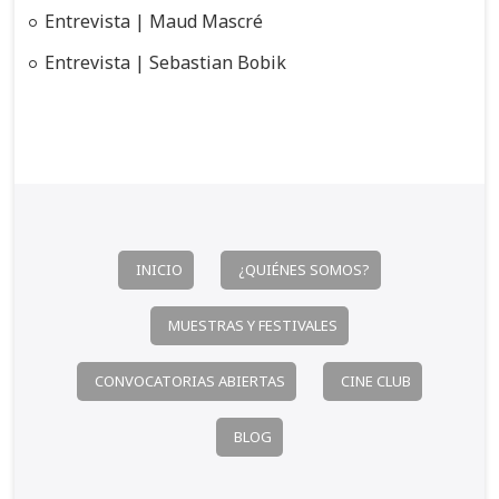
Entrevista | Maud Mascré
n
Entrevista | Sebastian Bobik
t
r
a
d
a
s
INICIO
¿QUIÉNES SOMOS?
MUESTRAS Y FESTIVALES
CONVOCATORIAS ABIERTAS
CINE CLUB
BLOG