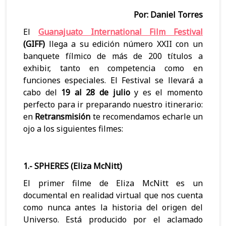
m
e
i
Por: Daniel Torres
o
s
a
El
Guanajuato International Film Festival
(GIFF)
llega a su edición número XXII con un
s
t
s
banquete fílmico de más de 200 títulos a
?
i
A
exhibir, tanto en competencia como en
funciones especiales. El Festival se llevará a
v
b
cabo del
19 al 28 de julio
y es el momento
a
i
perfecto para ir preparando nuestro itinerario:
en
Retransmisión
te recomendamos echarle un
l
e
ojo a los siguientes filmes:
e
r
s
t
1.- SPHERES (Eliza McNitt)
a
El primer filme de Eliza McNitt es un
s
documental en realidad virtual que nos cuenta
como nunca antes la historia del origen del
Universo. Está producido por el aclamado