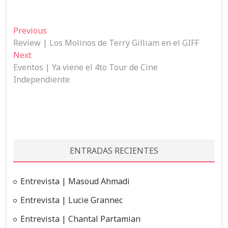
N
Previous
P
Review | Los Molinos de Terry Gilliam en el GIFF
r
a
Next
N
e
v
Eventos | Ya viene el 4to Tour de Cine
e
v
e
Independiente
x
i
t
o
g
p
u
a
o
s
c
s
p
t
o
i
ENTRADAS RECIENTES
:
s
ó
t
n
:
Entrevista | Masoud Ahmadi
d
Entrevista | Lucie Grannec
e
Entrevista | Chantal Partamian
e