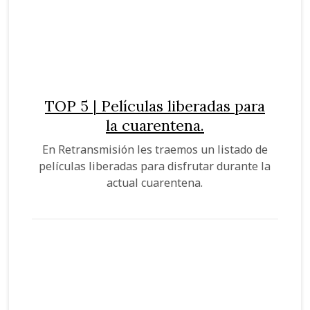
m
e
i
o
s
a
s
t
s
?
i
A
TOP 5 | Películas liberadas para
v
b
la cuarentena.
a
i
En Retransmisión les traemos un listado de
l
e
películas liberadas para disfrutar durante la
actual cuarentena.
e
r
s
t
a
s