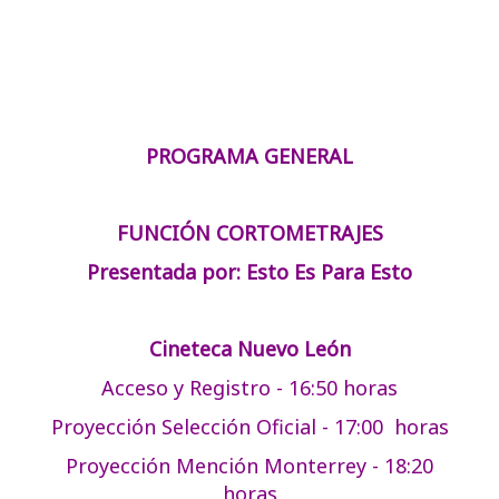
o
s
a
s
t
s
?
i
A
v
b
PROGRAMA GENERAL
a
i
l
e
FUNCIÓN CORTOMETRAJES
e
r
Presentada por: Esto Es Para Esto
s
t
a
Cineteca Nuevo León
s
Acceso y Registro - 16:50 horas
Proyección Selección Oficial - 17:00 horas
Proyección Mención Monterrey - 18:20
horas