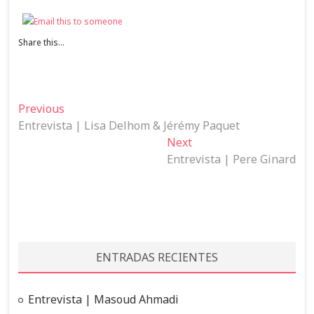
Share this...
N
Previous
P
Entrevista | Lisa Delhom & Jérémy Paquet
r
a
e
Next
N
v
v
Entrevista | Pere Ginard
e
e
i
x
o
t
g
u
p
a
s
o
c
p
s
ENTRADAS RECIENTES
o
t
i
s
:
ó
t
Entrevista | Masoud Ahmadi
n
: