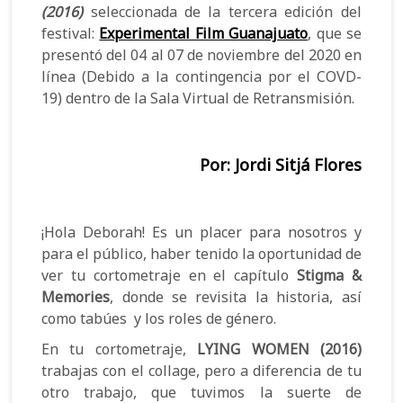
(2016)
seleccionada de la tercera edición del
m
e
i
festival:
Experimental Film Guanajuato
, que se
o
s
a
presentó del 04 al 07 de noviembre del 2020 en
línea (Debido a la contingencia por el COVD-
s
t
s
19) dentro de la Sala Virtual de Retransmisión.
?
i
A
v
b
Por: Jordi Sitjá Flores
a
i
l
e
¡Hola Deborah! Es un placer para nosotros y
e
r
para el público, haber tenido la oportunidad de
s
t
ver tu cortometraje en el capítulo
Stigma &
Memories
, donde se revisita la historia, así
a
como tabúes y los roles de género.
s
En tu cortometraje,
LYING WOMEN (2016)
trabajas con el collage, pero a diferencia de tu
otro trabajo, que tuvimos la suerte de