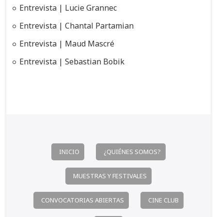
Entrevista | Lucie Grannec
d
Entrevista | Chantal Partamian
e
e
Entrevista | Maud Mascré
n
Entrevista | Sebastian Bobik
t
r
a
d
a
s
INICIO
¿QUIÉNES SOMOS?
MUESTRAS Y FESTIVALES
CONVOCATORIAS ABIERTAS
CINE CLUB