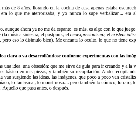
n más de 8 años, llorando en la cocina de casa apenas estaba oscureci
era lo que me aterrorizaba, y yo nunca lo supe verbalizar.... era 
ro, aunque ahora ya no me da espanto, es más, es algo con lo que juego
 (la música siniestra, el postpunk, el
neoexpresionismo
, el
existenciali
, pero eso lo disimulo bien). Me encanta lo oculto, lo que no tiene ex
idea clara o va desarrollándose conforme experimentas con las imá
as una idea, una obsesión; que me sirve de guía para ir creando y a la 
te es básico en mis piezas, y también su recopilación. Ando recopiland
ida van surgiendo las ideas, las imágenes, que poco a poco van cristaliz
co, lo fantasmal, lo monstruoso.... pero también lo cómico, lo raro, lo 
re. Aquello que pasa antes, o después.