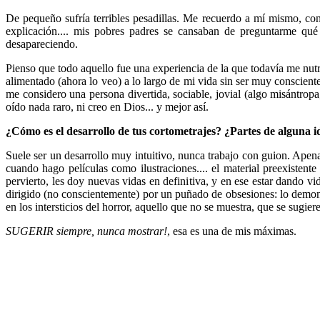
De pequeño sufría terribles pesadillas. Me recuerdo a mí mismo, co
explicación.... mis pobres padres se cansaban de preguntarme qué 
desapareciendo.
Pienso que todo aquello fue una experiencia de la que todavía me nut
alimentado (ahora lo veo) a lo largo de mi vida sin ser muy consciente
me considero una persona divertida, sociable, jovial (algo misántropa
oído nada raro, ni creo en Dios... y mejor así.
¿Cómo es el desarrollo de tus cortometrajes? ¿Partes de alguna 
Suele ser un desarrollo muy intuitivo, nunca trabajo con guion. Apen
cuando hago películas como ilustraciones.... el material preexisten
pervierto, les doy nuevas vidas en definitiva, y en ese estar dando v
dirigido (no conscientemente) por un puñado de obsesiones: lo demonía
en los intersticios del horror, aquello que no se muestra, que se sugie
SUGERIR siempre, nunca mostrar!
, esa es una de mis máximas.