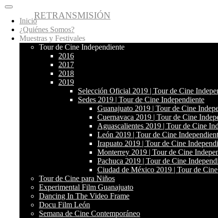
Skip to content
RETRANSMISIÓN
Inicio
logo
¿Quiénes Somos?
Muestras y Festivales
Inicio
Tour de Cine Independiente
¿Quiénes Somos?
2016
Muestras y Festivales
2017
Convocatorias Abiertas
2018
Cine Club
2019
Blog
Selección Oficial 2019 | Tour de Cine Indepe
Sedes 2019 | Tour de Cine Independiente
Guanajuato 2019 | Tour de Cine Indep
Cuernavaca 2019 | Tour de Cine Indep
Llevamos Cine
Aguascalientes 2019 | Tour de Cine In
Retransmisión
León 2019 | Tour de Cine Independien
Irapuato 2019 | Tour de Cine Independ
Monterrey 2019 | Tour de Cine Indepe
Pachuca 2019 | Tour de Cine Independ
Ciudad de México 2019 | Tour de Cine
Tour de Cine para Niños
Experimental Film Guanajuato
Dancing In The Video Frame
Docu Film León
Semana de Cine Contemporáneo