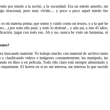
endo por miedo a la noche, a la oscuridad. Era un miedo amorfo, sin
algo irracional, pero muy vívido.... y poco a poco aquel miedo fue
: es mi materia prima; que mimo y cuido como un tesoro, y a la qué he
smo
....) por todo ello pasé, y todo lo disfruté... y aún así, a mis 45 años,
plicación, jugar con todo eso. Ah y no, nunca he visto un fantasma, ni
genes?
vez buscando material. Yo trabajo mucho con material de archivo tanto
o y clasificando videos e imágenes constantemente, las manipulo, las
ando en libro o en película. Todo ello claro está siempre alimentado y
inquietante. El horror en sí no me interesa, me interesa lo que sucede