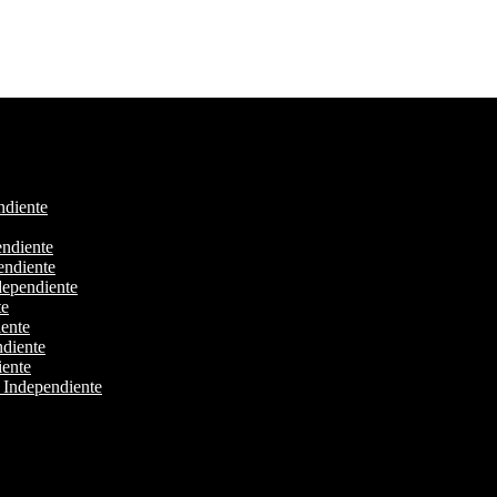
ndiente
endiente
endiente
dependiente
te
iente
ndiente
iente
 Independiente