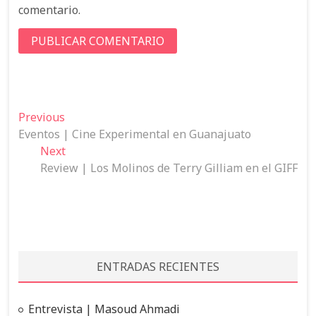
comentario.
N
Previous
P
Eventos | Cine Experimental en Guanajuato
r
a
Next
e
N
v
Review | Los Molinos de Terry Gilliam en el GIFF
v
e
e
i
x
o
t
g
u
p
a
s
o
c
p
s
ENTRADAS RECIENTES
o
t
i
s
:
ó
t
Entrevista | Masoud Ahmadi