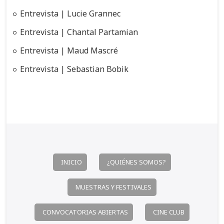
n
:
Entrevista | Lucie Grannec
d
Entrevista | Chantal Partamian
e
e
Entrevista | Maud Mascré
n
Entrevista | Sebastian Bobik
t
r
a
d
a
s
INICIO
¿QUIÉNES SOMOS?
MUESTRAS Y FESTIVALES
CONVOCATORIAS ABIERTAS
CINE CLUB