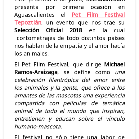
presenta por primera ocasión en
m
e
i
Aguascalientes el
Pet Film Festival
o
s
a
Tepoztlán
, un evento que nos trae su
s
t
s
Selección Oficial 2018
en la cual
cortometrajes de todo distintos países
?
i
A
nos hablan de la empatía y el amor hacía
v
b
los animales.
a
i
El Pet Film Festival, que dirige
Michael
Ramos-Araizaga
, se define como
una
l
e
celebración filantrópica del amor entre
e
r
los animales y la gente, que ofrece a los
s
t
amantes de las mascotas una experiencia
compartida con películas de temática
a
animal de todo el mundo que inspiran,
s
entretienen y educan sobre el vínculo
humano-mascota.
El festival no sólo tiene una labor de