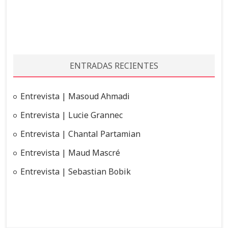
m
e
i
o
s
a
s
t
s
ENTRADAS RECIENTES
?
i
A
v
b
Entrevista | Masoud Ahmadi
a
i
Entrevista | Lucie Grannec
l
e
Entrevista | Chantal Partamian
e
r
Entrevista | Maud Mascré
s
t
Entrevista | Sebastian Bobik
a
s