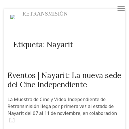
S
RETRANSMISIÓN
k
i
p
I
¿
M
C
C
B
t
Etiqueta:
Nayarit
Retransmisión
LLEVAMOS CINE
n
Q
u
o
i
l
o
c
i
u
e
n
n
o
o
c
i
s
v
e
g
n
Eventos | Nayarit: La nueva sede
t
i
é
t
o
C
e
del Cine Independiente
o
n
r
c
l
n
t
e
a
a
u
La Muestra de Cine y Video Independiente de
s
s
t
b
Retransmisión llega por primera vez al estado de
Nayarit del 07 al 11 de noviembre, en colaboración
S
y
o
o
F
r