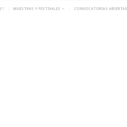
sión
S?
MUESTRAS Y FESTIVALES
CONVOCATORIAS ABIERTA