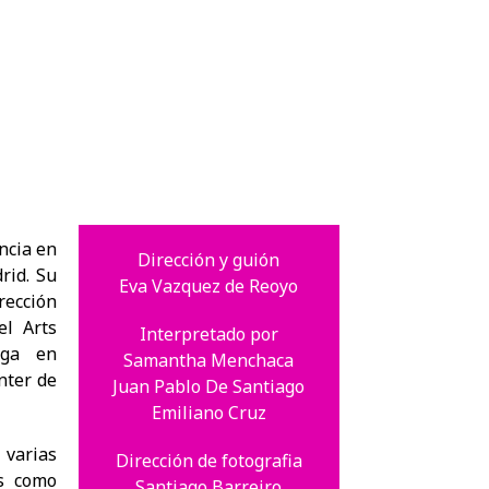
ncia en
Dirección y guión
rid. Su
Eva Vazquez de Reoyo
rección
el Arts
Interpretado por
rga en
Samantha Menchaca
nter de
Juan Pablo De Santiago
Emiliano Cruz
varias
Dirección de fotografia
es como
Santiago Barreiro