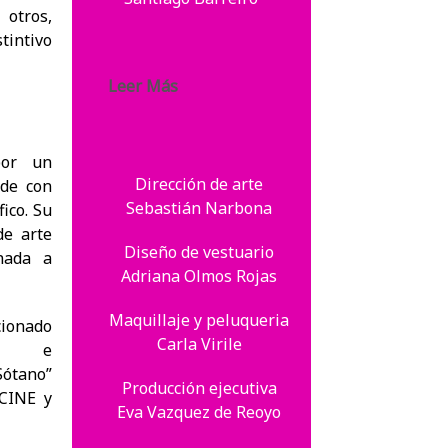
 otros,
tintivo
Leer Más
por un
Dirección de arte
ede con
Sebastián Narbona
fico. Su
de arte
Diseño de vestuario
nada a
Adriana Olmos Rojas
Maquillaje y peluqueria
cionado
Carla Virile
les e
Sótano”
Producción ejecutiva
CINE y
Eva Vazquez de Reoyo